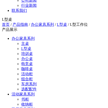
公司新闻
行业新闻
联系我们
L型桌
首页
/
产品指南
/
办公家具系列
/
L型桌
/
L型工作位
产品展示
办公家具系列
主桌
L型桌
培训桌
办公桌
电竞桌
咖啡桌
活动柜
组合柜
车房系列
选配配件
活动家具系列
书柜
收纳柜